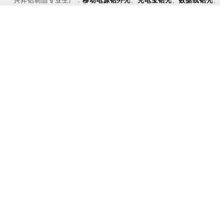
兴昇铝制品专业生产：
移动电源铝外壳
、
充电宝铝壳
、
数据线铝壳
、