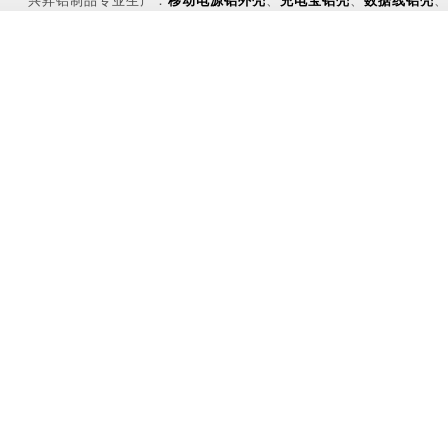
兴昇铝制品专业生产：
移动电源铝外壳
、
充电宝铝壳
、
数据线铝壳
、