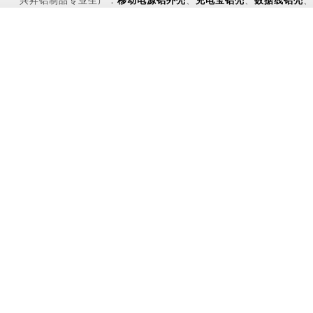
兴昇铝制品专业生产：
移动电源铝外壳
、
充电宝铝壳
、
数据线铝壳
、