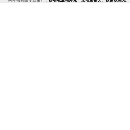
兴昇铝制品专业生产：
移动电源铝外壳
、
充电宝铝壳
、
数据线铝壳
、