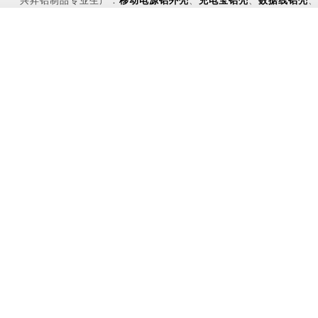
兴昇铝制品专业生产：
移动电源铝外壳
、
充电宝铝壳
、
数据线铝壳
、