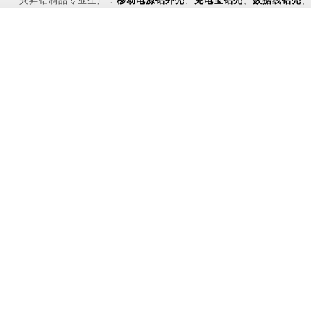
兴昇铝制品专业生产：
移动电源铝外壳
、
充电宝铝壳
、
数据线铝壳
、