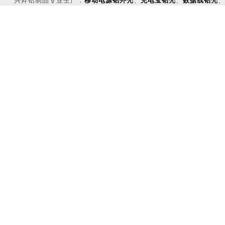
兴昇铝制品专业生产：
移动电源铝外壳
、
充电宝铝壳
、
数据线铝壳
、