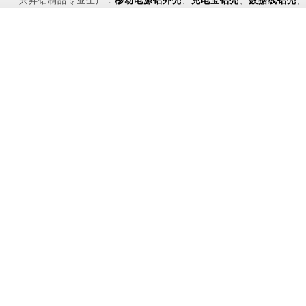
兴昇铝制品专业生产：
移动电源铝外壳
、
充电宝铝壳
、
数据线铝壳
、