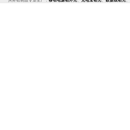
兴昇铝制品专业生产：
移动电源铝外壳
、
充电宝铝壳
、
数据线铝壳
、