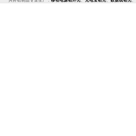
兴昇铝制品专业生产：
移动电源铝外壳
、
充电宝铝壳
、
数据线铝壳
、