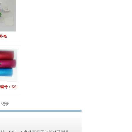
外壳
编号：XS-
）
1记录