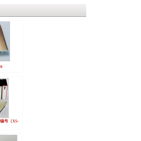
36
编号（XS-
）