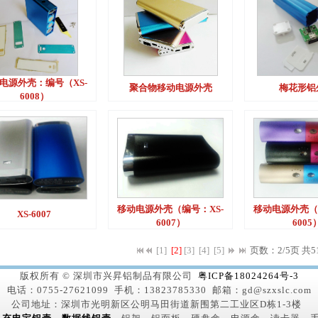
电源外壳：编号（XS-
聚合物移动电源外壳
梅花形铝
6008）
移动电源外壳（编号：XS-
移动电源外壳（
XS-6007
6007）
6005
[1]
[2]
[3]
[4]
[5]
页数：2/5页
共5
版权所有 © 深圳市兴昇铝制品有限公司
粤ICP备18024264号-3
电话：0755-27621099 手机：13823785330 邮箱：gd@szxslc.com
公司地址：深圳市光明新区公明马田街道新围第二工业区D栋1-3楼